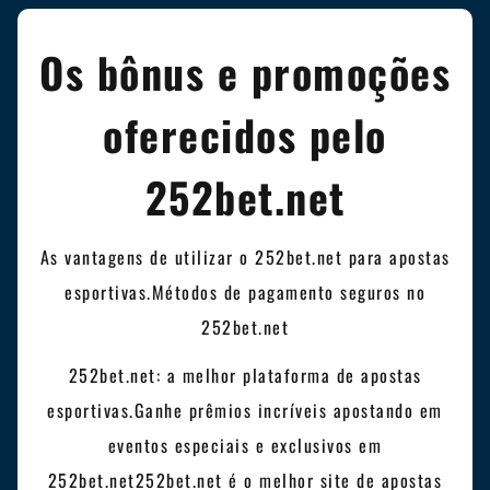
Os bônus e promoções
oferecidos pelo
252bet.net
As vantagens de utilizar o 252bet.net para apostas
esportivas.Métodos de pagamento seguros no
252bet.net
252bet.net: a melhor plataforma de apostas
esportivas.Ganhe prêmios incríveis apostando em
eventos especiais e exclusivos em
252bet.net252bet.net é o melhor site de apostas