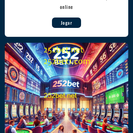
online
Jogar