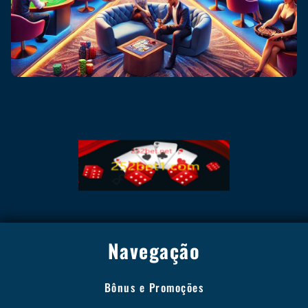
Navegação
Bônus e Promoções