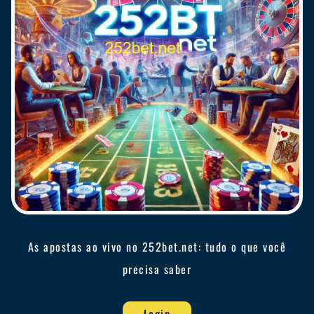
As apostas ao vivo no 252bet.net: tudo o que você
precisa saber
Login